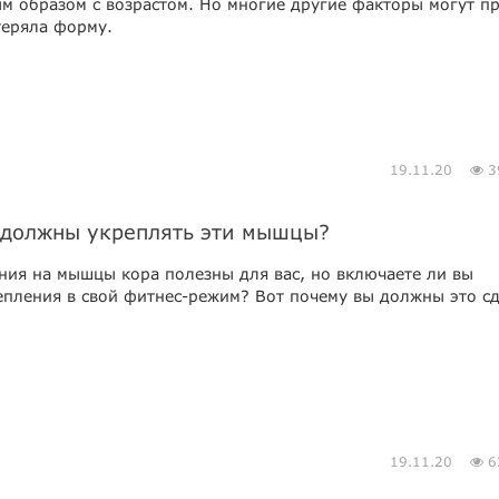
ым образом с возрастом. Но многие другие факторы могут п
теряла форму.
19.11.20
3
 должны укреплять эти мышцы?
ения на мышцы кора полезны для вас, но включаете ли вы
епления в свой фитнес-режим? Вот почему вы должны это сд
19.11.20
6