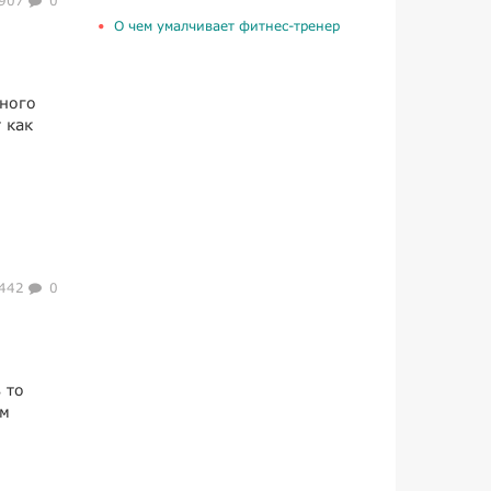
907
0
О чем умалчивает фитнес-тренер
много
 как
442
0
 то
ем