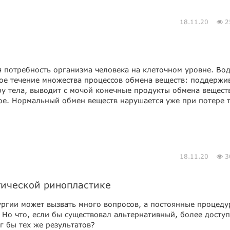
18.11.20
2
я потребность организма человека на клеточном уровне. Во
ое течение множества процессов обмена веществ: поддержи
у тела, выводит с мочой конечные продукты обмена вещест
ое. Нормальный обмен веществ нарушается уже при потере 
18.11.20
3
ргической ринопластике
ургии может вызвать много вопросов, а постоянные процед
 Но что, если бы существовал альтернативный, более досту
г бы тех же результатов?