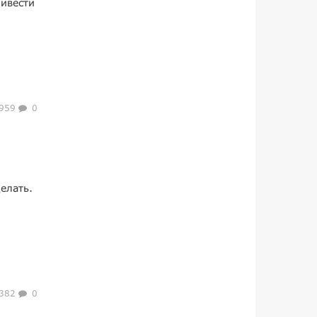
ривести
959
0
елать.
382
0