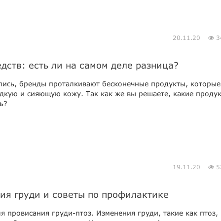
20.11.20
3
ств: есть ли на самом деле разница?
лись, бренды проталкивают бесконечные продукты, которые
дкую и сияющую кожу. Так как же вы решаете, какие проду
ь?
19.11.20
5
ия груди и советы по профилактике
 провисания груди-птоз. Изменения груди, такие как птоз,