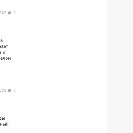
507
0
да
вает
в и
телом
075
0
уры
пный