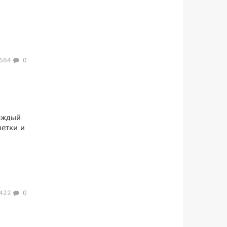
684
0
каждый
етки и
422
0