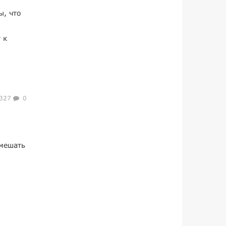
ы, что
 к
327
0
омешать