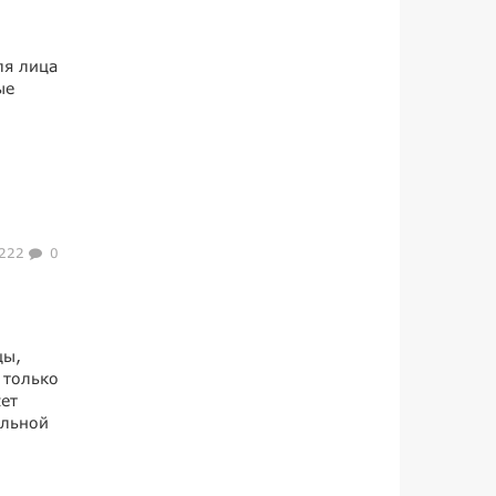
ля лица
ые
222
0
цы,
 только
жет
ельной