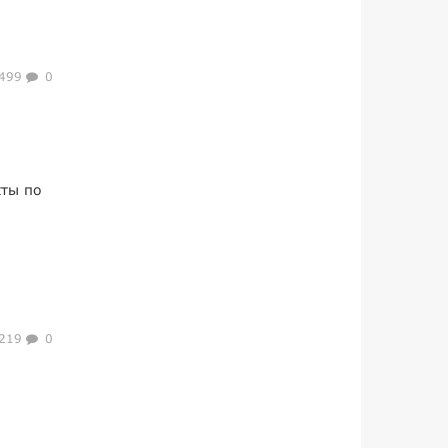
499
0
кты по
219
0