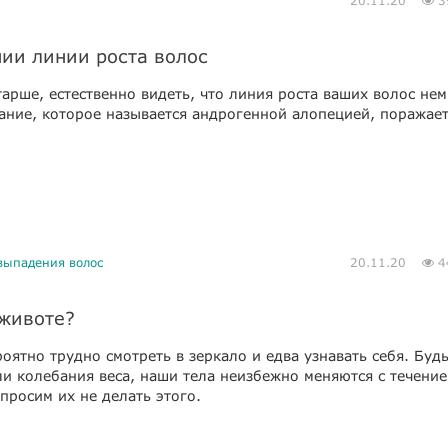
20.11.20
3
нии линии роста волос
тарше, естественно видеть, что линия роста ваших волос не
ание, которое называется андрогенной алопецией, поражает
 выпадения волос
20.11.20
4
 животе?
роятно трудно смотреть в зеркало и едва узнавать себя. Будь
ли колебания веса, наши тела неизбежно меняются с течени
просим их не делать этого.