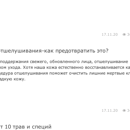
17.11.20
3
отшелушивания-как предотвратить это?
 поддержания свежего, обновленного лица, отшелушивание
пом ухода. Хотя наша кожа естественно восстанавливается 
цедура отшелушивания поможет очистить лишние мертвые кл
адкую кожу.
17.11.20
3
т 10 трав и специй